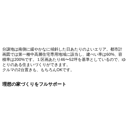
分譲地は南側に緩やかなに傾斜した日あたりのよいエリア。都市計
画図では第一種中高層住宅専用地域に該当し、建ぺい率は60%、容
積率は200%です。１区画あたり46〜52坪を基準としているので、ゆ
とりのある住まいづくりができます。
クルマの2台置きも、もちろんOKです。
理想の家づくりをフルサポート