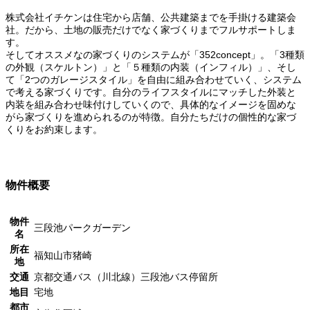
株式会社イチケンは住宅から店舗、公共建築までを手掛ける建築会
社。だから、土地の販売だけでなく家づくりまでフルサポートしま
す。
そしてオススメなの家づくりのシステムが「352concept」。「3種類
の外観（スケルトン）」と「５種類の内装（インフィル）」、そし
て「2つのガレージスタイル」を自由に組み合わせていく、システム
で考える家づくりです。自分のライフスタイルにマッチした外装と
内装を組み合わせ味付けしていくので、具体的なイメージを固めな
がら家づくりを進められるのが特徴。自分たちだけの個性的な家づ
くりをお約束します。
352concept
物件概要
物件
三段池パークガーデン
名
所在
福知山市猪崎
地
交通
京都交通バス（川北線）三段池バス停留所
地目
宅地
都市