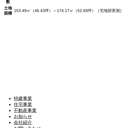
数
土地
153.49㎡（46.43坪）～174.17㎡（52.69坪）［宅地部実測］
面積
株式会社イチケン
〒620-0035 京都府福知山市内記1丁目42-8
TEL.0773-24-1829
特建事業
住宅事業
不動産事業
お知らせ
会社紹介