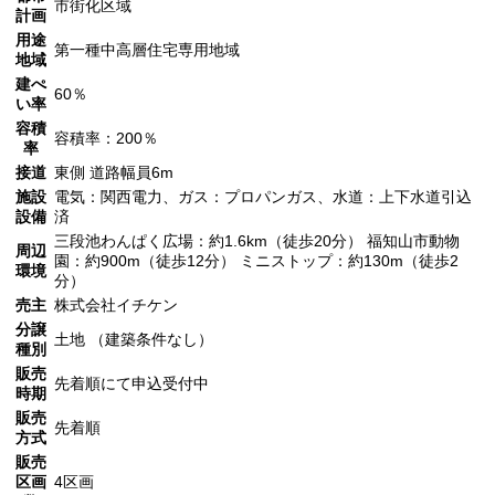
市街化区域
計画
用途
第一種中高層住宅専用地域
地域
建ぺ
60％
い率
容積
容積率：200％
率
接道
東側 道路幅員6m
施設
電気：関西電力、ガス：プロパンガス、水道：上下水道引込
設備
済
三段池わんぱく広場：約1.6km（徒歩20分） 福知山市動物
周辺
園：約900m（徒歩12分） ミニストップ：約130m（徒歩2
環境
分）
売主
株式会社イチケン
分譲
土地 （建築条件なし）
種別
販売
先着順にて申込受付中
時期
販売
先着順
方式
販売
区画
4区画